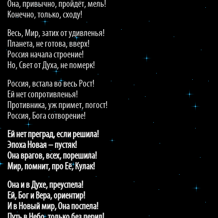
Она, привычно, пройдёт, мель!
Конечно, только, сходу!
Весь, Мир, затих от удивленья!
Планета, не готова, вверх!
Россия начала строение!
Но, Свет от Духа, не померк!
Россия, встала во весь Рост!
Ей нет сопротивленья!
Противника, уж примет, погост!
Россия, Бога сотворение!
Ей нет преград, если решила!
Эпоха Новая – пустяк!
Она врагов, всех, порешила!
Мир, помнит, про Её, Кулак!
Она и в Духе, преуспела!
Ей, Бог и Вера, ориентир!
И в Новый мир, Она поспела!
Путь в Небо, только без перил!