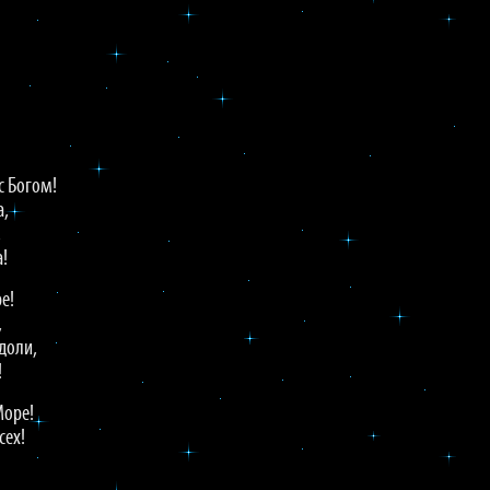
с Богом!
а,
,
а!
е!
,
 доли,
!
Море!
сех!