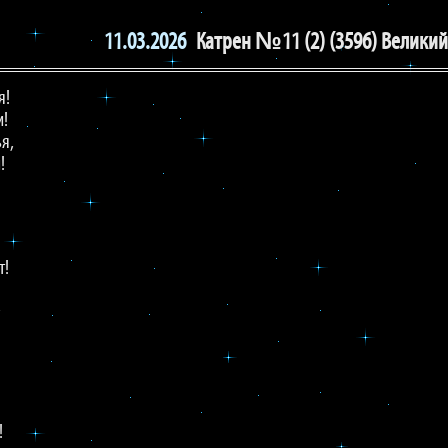
11.03.2026
Катрен №11 (2) (3596) Велики
я!
и!
я,
!
т!
,
!