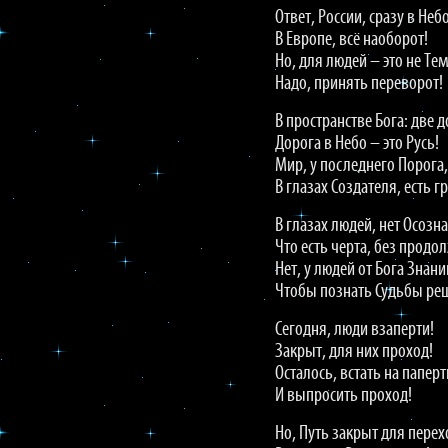
Ответ, России, сразу в Небо
В Европе, всё наоборот!
Но, для людей – это не Тем
Надо, принять переворот!
В пространстве Бога: две д
Дорога в Небо – это Русь!
Мир, у последнего Порога,
В глазах Создателя, есть гр
В глазах людей, нет Осозн
Что есть черта, без продо
Нет, у людей от Бога Знани
Чтобы познать Судьбы ре
Сегодня, люди взаперти!
Закрыт, для них проход!
Осталось, встать на паперт
И выпросить проход!
Но, Путь закрыт для перех