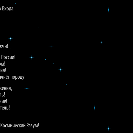
у Входа,
!
вечи!
 России!
ом!
сия!
ачнёт породу!
жения,
ль!
ние!
тель!
 Космический Разум!