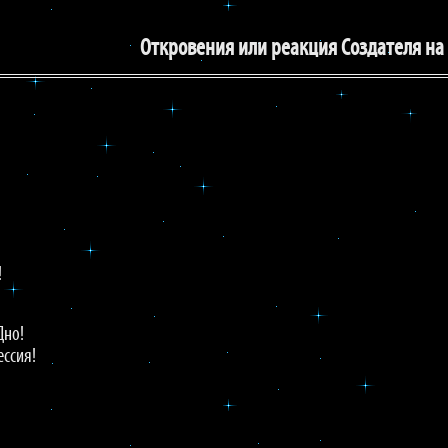
Откровения или реакция Создателя на
!
!
Дно!
ессия!