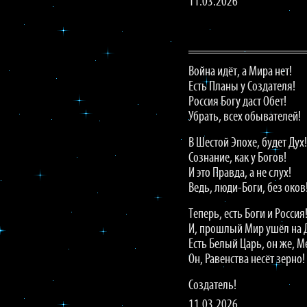
11.03.2026
Война идёт, а Мира нет!
Есть Планы у Создателя!
Россия Богу даст Обет!
Убрать, всех обывателей!
В Шестой Эпохе, будет Дух!
Сознание, как у Богов!
И это Правда, а не слух!
Ведь, люди-Боги, без оков
Теперь, есть Боги и Россия
И, прошлый Мир ушёл на 
Есть Белый Царь, он же, М
Он, Равенства несёт зерно!
Создатель!
11.03.2026