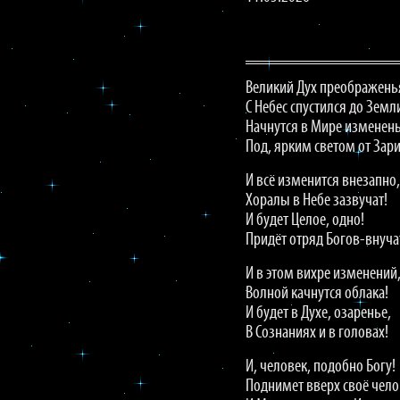
Великий Дух преображень
С Небес спустился до Земл
Начнутся в Мире изменень
Под, ярким светом от Зари
И всё изменится внезапно,
Хоралы в Небе зазвучат!
И будет Целое, одно!
Придёт отряд Богов-внуча
И в этом вихре изменений
Волной качнутся облака!
И будет в Духе, озаренье,
В Сознаниях и в головах!
И, человек, подобно Богу!
Поднимет вверх своё чело