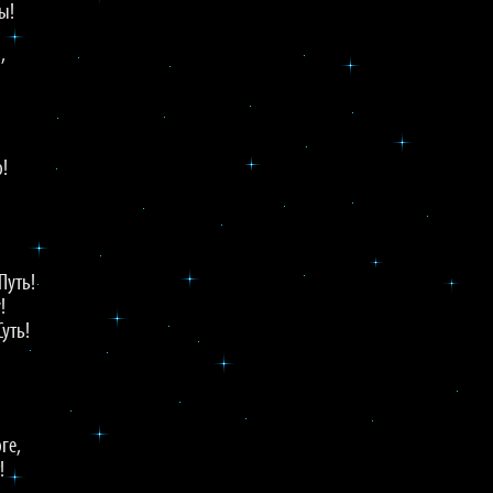
ы!
,
о!
Путь!
!
Суть!
ге,
!