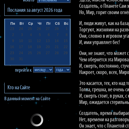
Здесь, Мысли человека ни
искать
Создатель, о Планете Сам 
Послания за
август 2026
года
Но, Мир, горит своим огнё
И, люди живут, как на база
Пн
Вт
Ср
Чт
Пт
Сб
Вс
23
24
25
26
27
28
1
Торгуют, жизнями на разв
2
3
4
5
6
7
8
Они, словно в игровом уга
9
10
11
12
13
14
15
И, ими управляет бес!
16
17
18
19
20
21
22
Они, не знают, что может 
23
24
25
26
27
28
29
30
31
Чем обернётся эта Мирова
И, смерть, постоянно, стуч
перейти к
Накроет, скоро, всех, Мир
Это касается, тех, кто над 
Кто на Сайте
Толпа, грешна, не очень с
И, смерть стоит, в руках, с 
В данный момент на Сайте
Мир, ожидается стерильн
Создатель, время выбирае
Нет, времени на разговор
Он знает, что с Планетой ст