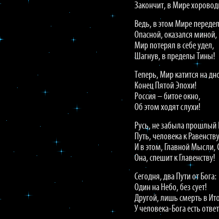
Закончит, в Мире хоровод
Ведь, в этом Мире передел
Опасной, оказался миной,
Мир потерял в себе удел,
Шагнув, в пределы Тины!
Теперь, Мир катится на дн
Конец Пятой Эпохи!
Россия – битое окно,
Об этом ходят слухи!
Русь, не забыла прошлый 
Путь, человека к Равенству
И в этом, Главной Мысли, 
Она, спешит к Главенству!
Сегодня, два Пути от Бога:
Один на Небо, без сует!
Другой, лишь смерть в Ито
У человека-Бога есть ответ