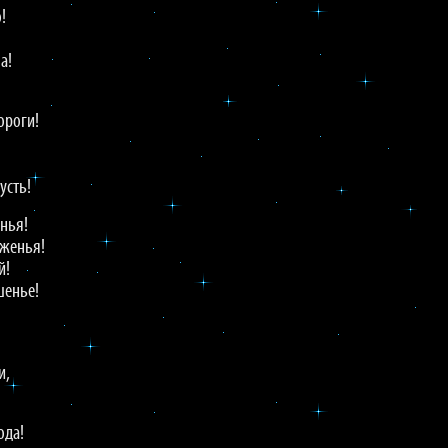
!
а!
ороги!
усть!
анья!
лженья!
й!
шенье!
и,
ода!