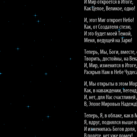
И Мир откроется в Итоге,
Как Целое, Великое, одно!
И, этот Миг откроет Небо!
Как, от Создателя стезю,
И это будет моей Темой,
Меня, ведущей на Зарю!
Теперь, Мы, Боги, вместе, 
Творить, достойны, на Век
И, Мир, изменится в Итоге
Раскрыв Нам в Небе Чудес
И, Мы открыты в этом Мор
Как, в наваждении, легенд
И, нет, для Нас счастливей
В, Эпохе Мировых Надежд
Теперь, Я, в облаке, как в 
Я, вдруг, поднялся выше в
И изменилась Богов доля,
В полёте, нет уже помех!