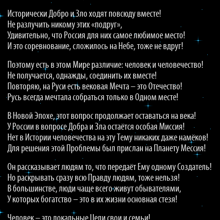
Исторически Добро и Зло ходят повсюду вместе!
Не разлучить никому этих «подруг»,
Удивительно, что Россия для них самое любимое место!
И это соревнование, сложилось на Небе, тоже не вдруг!
Поэтому есть в этом Мире различие: человек и человечество!
Не получается, однажды, соединить их вместе!
Повторяю, на Руси есть вековая Мечта – это Отечество!
Русь всегда мечтала собраться только в Одном месте!
В Новой Эпохе, этот вопрос продолжает оставаться на века!
У России в вопросе Добра и Зла остаётся особая Миссия!
Нет в Истории человечества на эту Тему никаких даже намёков!
Для решения этой Проблемы был прислан на Планету Мессия!
Он рассказывает людям то, что передаёт Ему одному Создатель!
Но раскрывать сразу всю Правду людям, тоже нельзя!
В большинстве, люди чаще всего живут обывателями,
У которых богатство – это в их жизни основная стезя!
Человек – это локальные Цели свои и семьи!