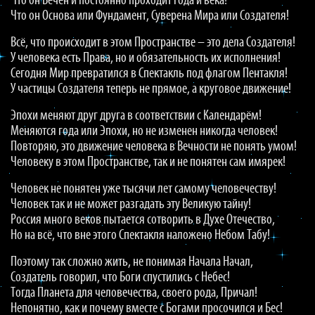
Что он Вечен и постоянно проходит года и века!
Что он Основа или Фундамент, Суверена Мира или Создателя!
Всё, что происходит в этом Пространстве – это дела Создателя!
У человека есть Права, но и обязательность их исполнения!
Сегодня Мир превратился в Спектакль под флагом Пентакля!
У частицы Создателя теперь не прямое, а круговое движение!
Эпохи меняют друг друга в соответствии с Календарём!
Меняются года или Эпохи, но не изменен никогда человек!
Повторяю, это движение человека в Вечности не понять умом!
Человеку в этом Пространстве, так и не понятен сам имярек!
Человек не понятен уже тысячи лет самому человечеству!
Человек так и не может разгадать эту Великую тайну!
Россия много веков пытается сотворить в Духе Отечество,
Но на всё, что вне этого Спектакля наложено Небом Табу!
Поэтому так сложно жить, не понимая Начала Начал,
Создатель говорил, что Боги спустились с Небес!
Тогда Планета для человечества, своего рода, Причал!
Непонятно, как и почему вместе с Богами просочился и Бес!